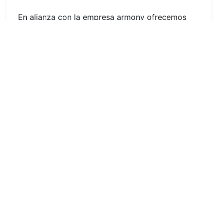
En alianza con la empresa armony ofrecemos
una solución sustentable cumpliendo con todas
las normas sanitarias y de calidad para lograr un
producto de primera categoría